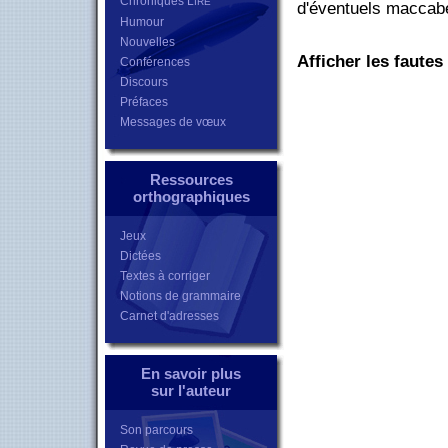
Chroniques L
IRE
d'éventuels
maccab
Humour
Nouvelles
Afficher les fautes
Conférences
Discours
Préfaces
Messages de vœux
Ressources
orthographiques
Jeux
Dictées
Textes à corriger
Notions de grammaire
Carnet d'adresses
En savoir plus
sur l'auteur
Son parcours