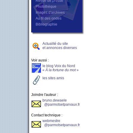
Revue de presse
Photothèque
Images d'archives
Au fil des ondes
Bibliographie
Actualité du site
et annonces diverses
Voir aussi :
le blog Voix du Nord
«
À la fortune du mot
»
les sites amis
Joindre l'auteur :
bruno.dewaele
@parmotsetparvaux.fr
Contact technique :
webmestre
@parmotsetparvaux.fr