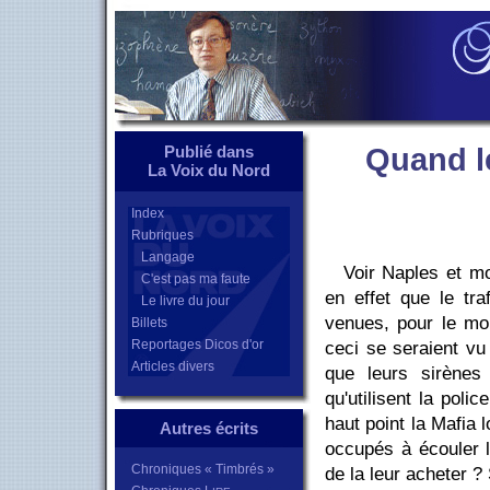
Publié dans
Quand le
La Voix du Nord
Index
Rubriques
Langage
Voir Naples et mo
C'est pas ma faute
en effet que le
tra
Le livre du jour
venues, pour le mo
Billets
Reportages Dicos d'or
ceci
se seraient vu
Articles divers
que leurs sirène
qu'
utilisent
la police
haut point la Mafia 
Autres écrits
occupés à écouler 
Chroniques « Timbrés »
de la leur acheter ?