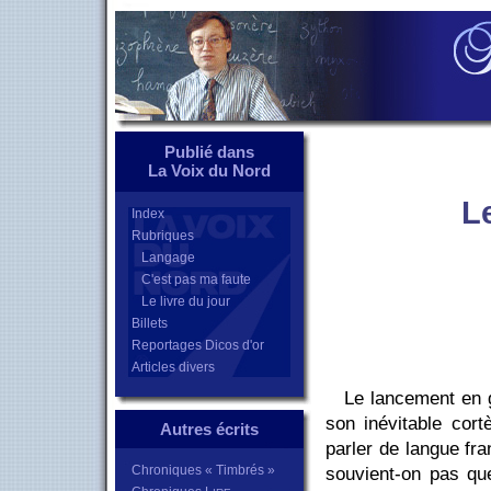
Publié dans
La Voix du Nord
L
Index
Rubriques
Langage
C'est pas ma faute
Le livre du jour
Billets
Reportages Dicos d'or
Articles divers
Le lancement en 
son inévitable cor
Autres écrits
parler de langue fr
Chroniques « Timbrés »
souvient-on pas qu