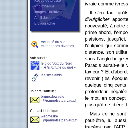
Revue de presse
ivraie comme ivress
Photothèque
Images d'archives
Il s'en faut qu'
Au fil des ondes
divulgâcher
apporte
Bibliographie
nouveauté, à notre
prime abord, l'empo
plaisions, jusqu'ic
Actualité du site
l'oulipien qui somm
et annonces diverses
distance, son utilit
Voir aussi :
sans l'anglo-belge
j
le blog Voix du Nord
Paradis aurait-ell
«
À la fortune du mot
»
taxieur ? Et d'abord
les sites amis
revenir (les époque
quelque cinq cents
profondeur inégalée
Joindre l'auteur :
bruno.dewaele
le mot, en concept q
@parmotsetparvaux.fr
plus qu'il ne libère,
Contact technique :
Mais ce ne sont l
webmestre
peut-être, lui auss
@parmotsetparvaux.fr
tracées par l'AFP