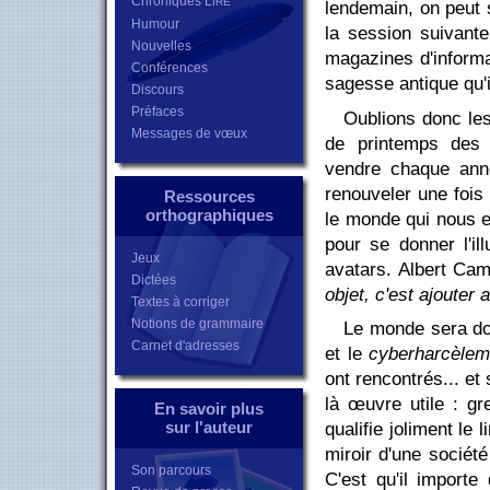
Chroniques L
IRE
lendemain, on peut s
Humour
la session suivante
Nouvelles
magazines d'informa
Conférences
sagesse antique qu'il
Discours
Préfaces
Oublions donc les
Messages de vœux
de printemps des a
vendre chaque anné
renouveler une fois 
Ressources
orthographiques
le monde qui nous e
pour se donner l'il
Jeux
avatars. Albert Cam
Dictées
objet, c'est ajouter
Textes à corriger
Notions de grammaire
Le monde sera do
Carnet d'adresses
et le
cyberharcèlem
ont rencontrés... et 
là œuvre utile : g
En savoir plus
sur l'auteur
qualifie joliment le 
miroir d'une société
Son parcours
C'est qu'il import